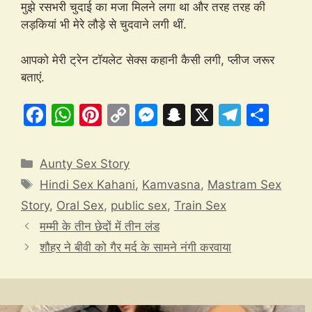
मुझे रसभरी चुदाई का मजा मिलने लगा था और तरह तरह की
लड़कियां भी मेरे लौड़े से चुदवाने लगी थीं.
आपको मेरी ट्रेन टॉयलेट सेक्स कहानी कैसी लगी, प्लीज जरूर
बताएं.
F
W
Pi
C
M
S
X
T
S
a
h
nt
o
e
n
el
h
c
at
er
p
s
a
e
ar
Categories
Aunty Sex Story
e
s
e
y
s
p
gr
e
Tags
Hindi Sex Kahani
,
Kamvasna
,
Mastram Sex
b
A
st
Li
e
c
a
Story
,
Oral Sex
,
public sex
,
Train Sex
o
p
n
n
h
m
मम्मी के तीन छेदों में तीन लंड
o
p
k
g
at
शौहर ने बीवी को गैर मर्द के सामने नंगी करवाया
k
er