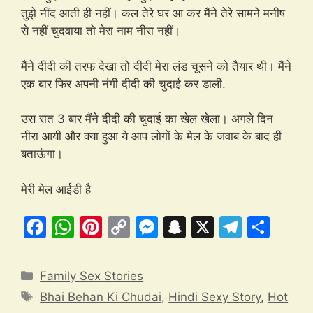
तुझे नींद आती ही नहीं। कल तेरे घर आ कर मैंने तेरे सामने मनीष
से नहीं चुदवाया तो मेरा नाम नीरा नहीं।
मैंने दीदी की तरफ देखा तो दीदी मेरा लंड चूसने को तैयार थी। मैंने
एक बार फिर अपनी नंगी दीदी की चुदाई कर डाली.
उस रात 3 बार मैंने दीदी की चुदाई का खेल खेला। अगले दिन
नीरा आयी और क्या हुआ ये आप लोगों के मेल के जवाब के बाद ही
बताऊंगा।
मेरी मेल आईडी है
F
W
Pi
C
M
S
X
T
S
a
h
nt
o
e
n
el
h
c
at
er
p
s
a
e
ar
Categories
Family Sex Stories
e
s
e
y
s
p
gr
e
Tags
Bhai Behan Ki Chudai
,
Hindi Sexy Story
,
Hot