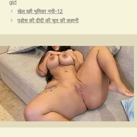
b
A
st
Li
e
c
a
girl
o
p
n
n
h
m
खेल वही भूमिका नयी-12
o
p
k
g
at
पड़ोस की दीदी की चूत की कहानी
k
er