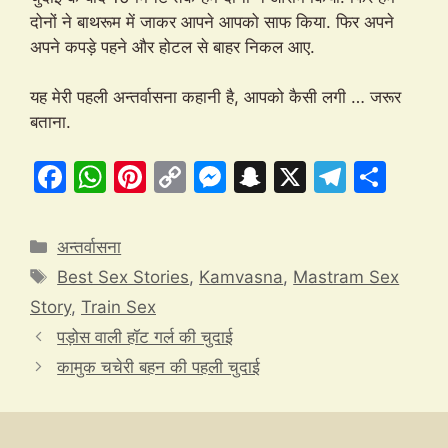
दोनों ने बाथरूम में जाकर आपने आपको साफ किया. फिर अपने
अपने कपड़े पहने और होटल से बाहर निकल आए.
यह मेरी पहली अन्तर्वासना कहानी है, आपको कैसी लगी … जरूर
बताना.
F
W
Pi
C
M
S
X
T
S
a
h
nt
o
e
n
el
h
c
at
er
p
s
a
e
ar
Categories
अन्तर्वासना
e
s
e
y
s
p
gr
e
Tags
Best Sex Stories
,
Kamvasna
,
Mastram Sex
b
A
st
Li
e
c
a
Story
,
Train Sex
o
p
n
n
h
m
पड़ोस वाली हॉट गर्ल की चुदाई
o
p
k
g
at
कामुक चचेरी बहन की पहली चुदाई
k
er