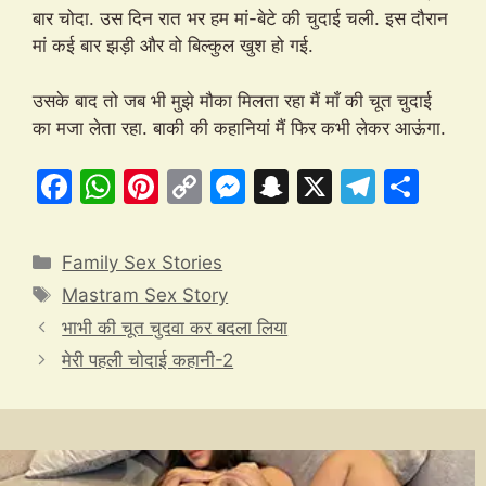
बार चोदा. उस दिन रात भर हम मां-बेटे की चुदाई चली. इस दौरान
मां कई बार झड़ी और वो बिल्कुल खुश हो गई.
उसके बाद तो जब भी मुझे मौका मिलता रहा मैं माँ की चूत चुदाई
का मजा लेता रहा. बाकी की कहानियां मैं फिर कभी लेकर आऊंगा.
F
W
Pi
C
M
S
X
T
S
a
h
nt
o
e
n
el
h
c
at
er
p
s
a
e
ar
Categories
Family Sex Stories
e
s
e
y
s
p
gr
e
Tags
Mastram Sex Story
b
A
st
Li
e
c
a
भाभी की चूत चुदवा कर बदला लिया
o
p
n
n
h
m
मेरी पहली चोदाई कहानी-2
o
p
k
g
at
k
er