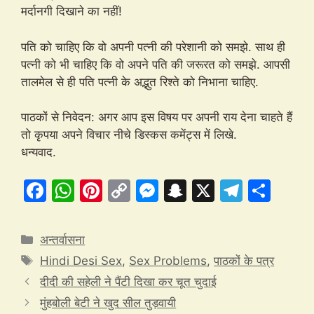
मर्दानगी दिखाने का नहीं!
पति को चाहिए कि वो अपनी पत्नी की परेशानी को समझे. साथ ही
पत्नी को भी चाहिए कि वो अपने पति की जरूरत को समझे. आपसी
तालमेल से ही पति पत्नी के अद्भुत रिश्ते को निभाना चाहिए.
पाठकों से निवेदन: अगर आप इस विषय पर अपनी राय देना चाहते हैं
तो कृपया अपने विचार नीचे डिस्कस कमेंट्स में लिखे.
धन्यवाद.
F
W
Pi
C
M
S
X
T
S
a
h
nt
o
e
n
el
h
c
at
er
p
s
a
e
ar
Categories
अन्तर्वासना
e
s
e
y
s
p
gr
e
Tags
Hindi Desi Sex
,
Sex Problems
,
पाठकों के पत्र
b
A
st
Li
e
c
a
दीदी की सहेली ने पैंटी दिखा कर चूत चुदाई
o
p
n
n
h
m
मुंहबोली बेटी ने खुद सील तुड़वायी